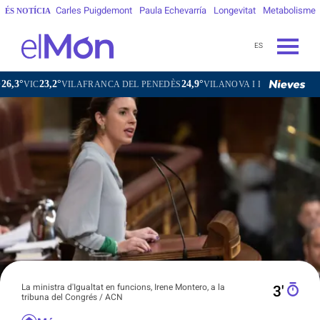
Carles Puigdemont
Paula Echevarría
Longevitat
Metabolisme
ÉS NOTÍCIA
ES
3,2°
24,9°
26,9°
VILAFRANCA DEL PENEDÈS
VILANOVA I LA GELTRÚ
LA SEU 
La ministra d'Igualtat en funcions, Irene Montero, a la
3′
tribuna del Congrés / ACN