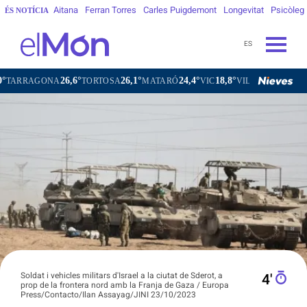
Aitana
Ferran Torres
Carles Puigdemont
Longevitat
Psicòleg
ÉS NOTÍCIA
ES
26,6°
26,1°
24,4°
18,8°
AGONA
TORTOSA
MATARÓ
VIC
VILAFRANCA DEL PENED
Soldat i vehicles militars d'Israel a la ciutat de Sderot, a
4′
prop de la frontera nord amb la Franja de Gaza / Europa
Press/Contacto/Ilan Assayag/JINI 23/10/2023