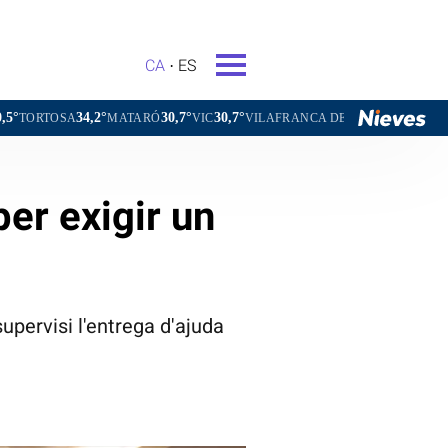
CA
ES
2°
30,7°
30,7°
31,4°
MATARÓ
VIC
VILAFRANCA DEL PENEDÈS
VILANOVA I LA 
er exigir un
upervisi l'entrega d'ajuda