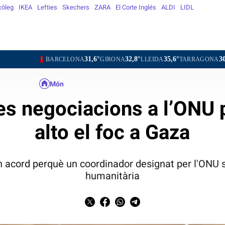
còleg
IKEA
Lefties
Skechers
ZARA
El Corte Inglés
ALDI
LIDL
31,6°
32,8°
35,6°
30,5°
34,
ARCELONA
GIRONA
LLEIDA
TARRAGONA
TORTOSA
Món
es negociacions a l’ONU p
alto el foc a Gaza
un acord perquè un coordinador designat per l'ONU s
humanitària