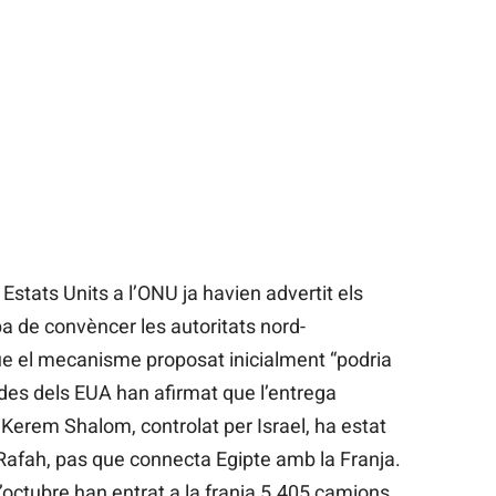
Estats Units a l’ONU ja havien advertit els
ba de convèncer les autoritats nord-
e el mecanisme proposat inicialment “podria
 des dels EUA han afirmat que l’entrega
Kerem Shalom, controlat per Israel, ha estat
 Rafah, pas que connecta Egipte amb la Franja.
’octubre han entrat a la franja 5.405 camions