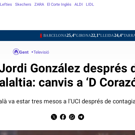
Lefties
Skechers
ZARA
El Corte Inglés
ALDI
LIDL
25,4°
22,1°
24,4°
26,4°
BARCELONA
GIRONA
LLEIDA
TARRAGONA
TOR
Gent
Televisió
 Jordi González després d
laltia: canvis a ‘D Coraz
talà va estar tres mesos a l'UCI després de contagia