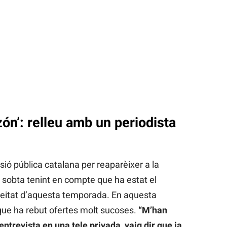
zón’: relleu amb un periodista
visió pública catalana per reaparèixer a la
e sobta tenint en compte que ha estat el
eitat d’aquesta temporada. En aquesta
 que ha rebut ofertes molt sucoses.
“M’han
entrevista en una tele privada, vaig dir que ja