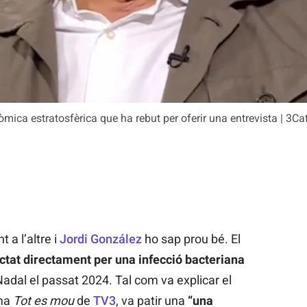
òmica estratosfèrica que ha rebut per oferir una entrevista | 3Ca
 a l’altre i
Jordi González
ho sap prou bé. El
ctat directament per una infecció bacteriana
adal el passat 2024. Tal com va explicar el
ama
Tot es mou
de
TV3
, va patir una
“una