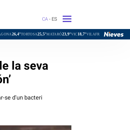
CA
ES
25,5°
23,9°
18,7°
22,2°
TOSA
MATARÓ
VIC
VILAFRANCA DEL PENEDÈS
VILANOV
e la seva
ón’
r-se d'un bacteri