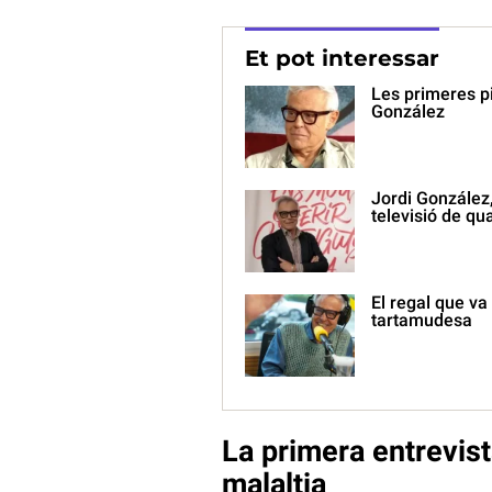
Et pot interessar
Les primeres pi
González
Jordi González,
televisió de qua
El regal que va
tartamudesa
La primera entrevis
malaltia