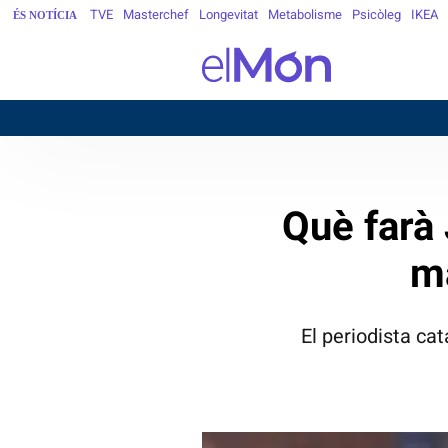
TVE
Masterchef
Longevitat
Metabolisme
Psicòleg
IKEA
ÉS NOTÍCIA
Què farà
ma
El periodista ca