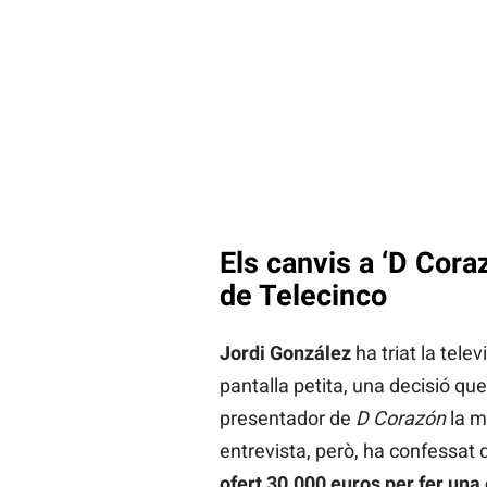
Els canvis a ‘D Cora
de Telecinco
Jordi González
ha triat la tele
pantalla petita, una decisió qu
presentador de
D Corazón
la m
entrevista, però, ha confessat
ofert 30.000 euros per fer una 