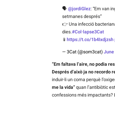
🗣️
@jordiGlez
: “Em van in
setmanes després”
👉 Una infecció bacteriana
dies.
#Col·lapse3Cat
📱
https://t.co/1b4Ixdjzsh
— 3Cat (@som3cat)
June 
“Em faltava l’aire, no podia re
Després d’això ja no recordo r
induir-li un coma perquè l’oxige
me la vida”
quan l’antibiòtic es
confessions més impactants? L