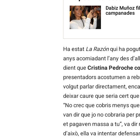
Dabiz Muñoz fil
campanades
Ha estat
La Razón
qui ha pogut
anys acomiadant l’any des d’all
dient que
Cristina Pedroche co
presentadors acostumen a reb
volgut parlar directament, en
deixar caure que seria cert qu
“No crec que cobris menys que j
van dir que jo no cobraria per
et pagaven massa a tu”, va di
d’això, ella va intentar defensa