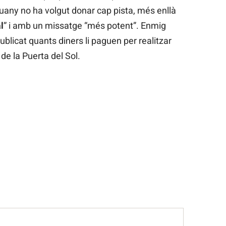
uany no ha volgut donar cap pista, més enllà
l
” i amb un missatge “més potent”. Enmig
publicat quants diners li paguen per realitzar
e la Puerta del Sol.