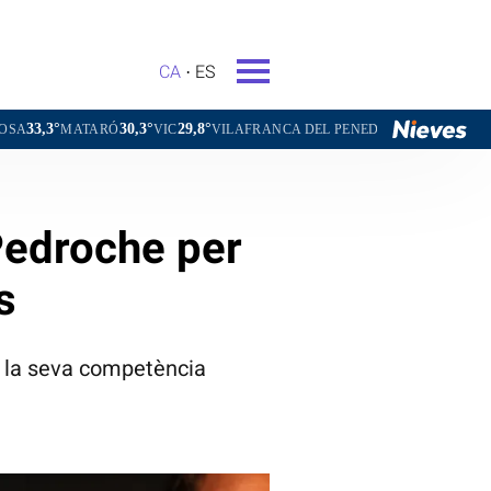
CA
ES
30,3°
29,8°
29,9°
ARÓ
VIC
VILAFRANCA DEL PENEDÈS
VILANOVA I LA GELTR
 Pedroche per
s
r la seva competència