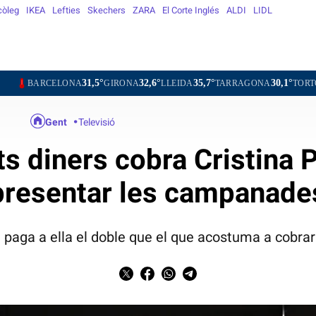
còleg
IKEA
Lefties
Skechers
ZARA
El Corte Inglés
ALDI
LIDL
31,5°
32,6°
35,7°
30,1°
33,3°
LONA
GIRONA
LLEIDA
TARRAGONA
TORTOSA
MAT
Gent
Televisió
ts diners cobra Cristina
presentar les campanade
i paga a ella el doble que el que acostuma a cobra