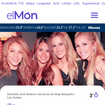
TV3
Aitana
Longevitat
ALDI
Lefties
LIDL
Supermercat
De
ÉS NOTÍCIA
5,9°
24,6°
23,3°
17,1°
21,3
TORTOSA
MATARÓ
VIC
VILAFRANCA DEL PENEDÈS
Antonela, amb Shakira i les dones de Sergi Busquets i
3′
Luis Suárez