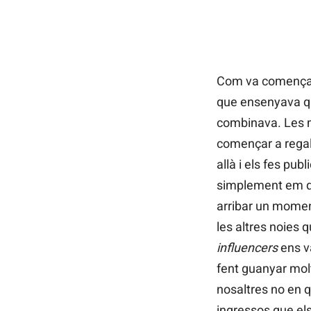
Com va començar 
que ensenyava qu
combinava. Les m
començar a regal
allà i els fes publ
simplement em q
arribar un momen
les altres noies
influencers
ens v
fent guanyar molt
nosaltres no en 
ingressos que e