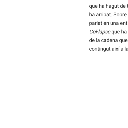
que ha hagut de t
ha arribat. Sobre
parlat en una en
Col·lapse
que ha
de la cadena que
contingut així a l