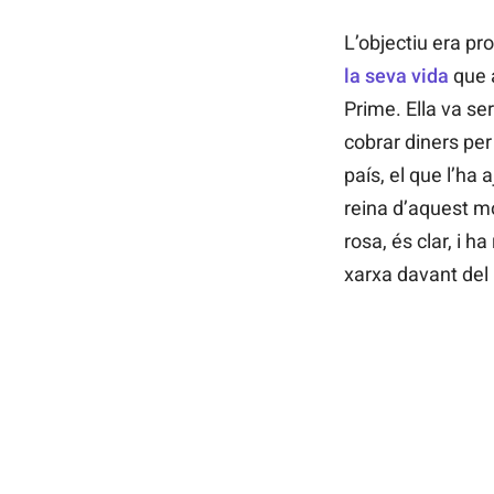
L’objectiu era p
la seva vida
que 
Prime. Ella va se
cobrar diners per 
país, el que l’ha 
reina d’aquest mó
rosa, és clar, i ha
xarxa davant del