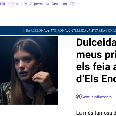
LDI
Lefties
LIDL
Supermercat
Decathlon
Sfera
32,4°
35,0°
34,2°
30,9°
BARCELONA
GIRONA
LLEIDA
TARRAGONA
TORT
Dulceida
meus pri
els feia
d’Els En
Gent
Influencers
La més famosa de