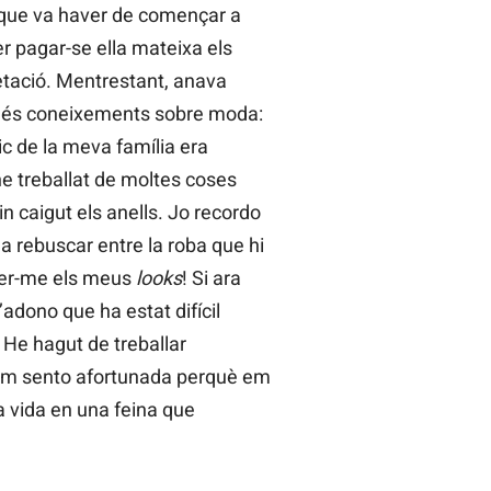
í que va haver de començar a
er pagar-se ella mateixa els
etació. Mentrestant, anava
 més coneixements sobre moda:
ic de la meva família era
 he treballat de moltes coses
 caigut els anells. Jo recordo
a rebuscar entre la roba que hi
fer-me els meus
looks
! Si ara
adono que ha estat difícil
… He hagut de treballar
 em sento afortunada perquè em
a vida en una feina que