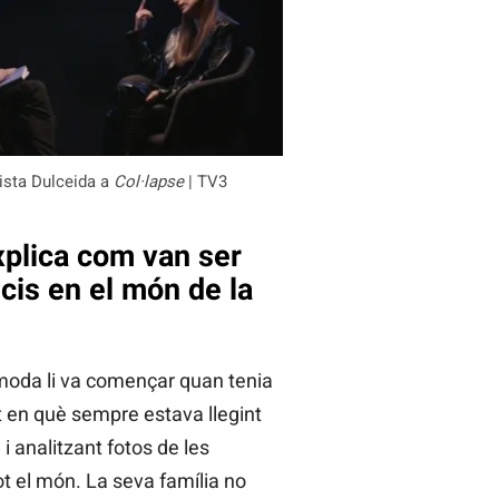
vista Dulceida a
Col·lapse
| TV3
xplica com van ser
icis en el món de la
 moda li va començar quan tenia
en què sempre estava llegint
i analitzant fotos de les
ot el món. La seva família no