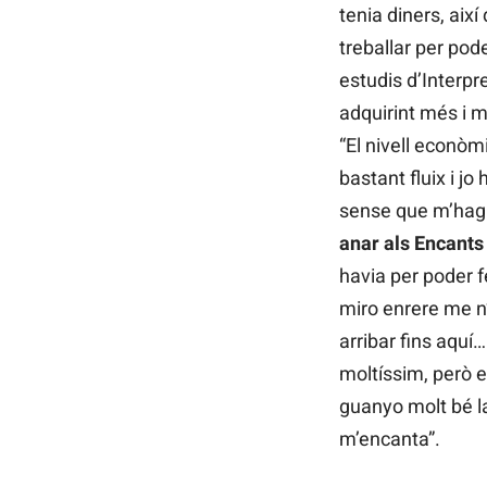
tenia diners, aix
treballar per pod
estudis d’Interpr
adquirint més i
“El nivell econòm
bastant fluix i jo
sense que m’hagin
anar als Encants
havia per poder 
miro enrere me n’
arribar fins aquí
moltíssim, però
guanyo molt bé l
m’encanta”.