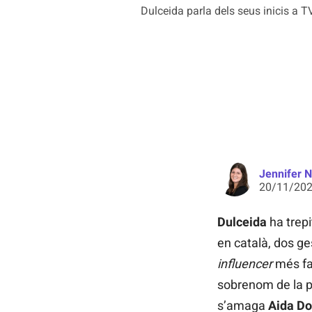
Dulceida parla dels seus inicis a 
Jennifer 
20/11/202
Dulceida
ha trepi
en català, dos g
influencer
més fa
sobrenom de la p
s’amaga
Aida D