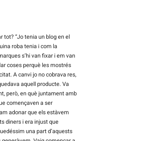
tot? “Jo tenia un blog en el
ina roba tenia i com la
arques s’hi van fixar i em van
ar coses perquè les mostrés
icitat. A canvi jo no cobrava res,
uedava aquell producte. Va
t, però, en què juntament amb
 que començaven a ser
am adonar que els estàvem
s diners i era injust que
quedéssim una part d’aquests
ls generàvem. Vaig començar a