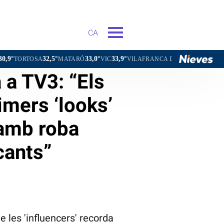
CA
32,5°
33,0°
33,9°
32,5°
OSA
MATARÓ
VIC
VILAFRANCA DEL PENEDÈS
VILANOVA
 a TV3: “Els
mers ‘looks’
 amb roba
cants”
 les 'influencers' recorda