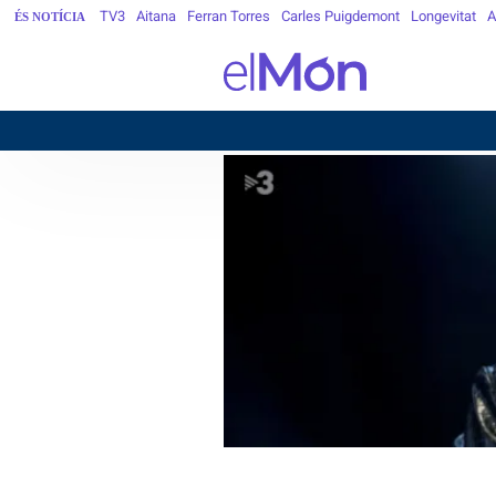
TV3
Aitana
Ferran Torres
Carles Puigdemont
Longevitat
A
ÉS NOTÍCIA