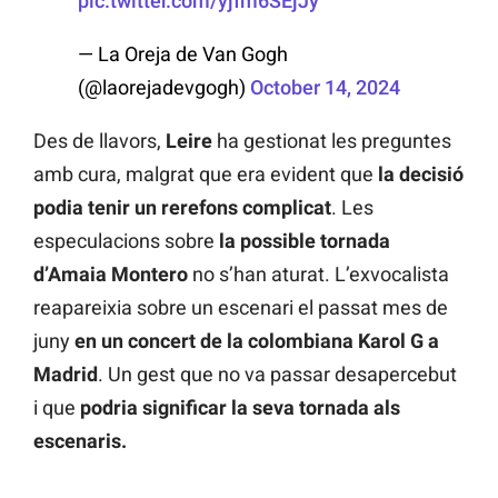
pic.twitter.com/yjfm6SEjJy
— La Oreja de Van Gogh
(@laorejadevgogh)
October 14, 2024
Des de llavors,
Leire
ha gestionat les preguntes
amb cura, malgrat que era evident que
la decisió
podia tenir un rerefons complicat
. Les
especulacions sobre
la possible tornada
d’Amaia Montero
no s’han aturat. L’exvocalista
reapareixia sobre un escenari el passat mes de
juny
en un concert de la colombiana Karol G a
Madrid
. Un gest que no va passar desapercebut
i que
podria significar la seva tornada als
escenaris.