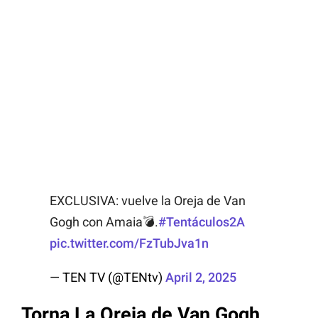
EXCLUSIVA: vuelve la Oreja de Van
Gogh con Amaia💣.
#Tentáculos2A
pic.twitter.com/FzTubJva1n
— TEN TV (@TENtv)
April 2, 2025
Torna La Oreja de Van Gogh