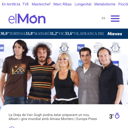
TVE
Masterchef
Marc Ribas
Longevitat
Metabolisme
Psicò
ÉS NOTÍCIA
ES
33,8°
31,2°
33,6°
28,0°
RTOSA
MATARÓ
VIC
VILAFRANCA DEL PENEDÈS
VILANO
La Oreja de Van Gogh podria estar preparant un nou
3′
àlbum i gira mundial amb Amaia Montero | Europa Press