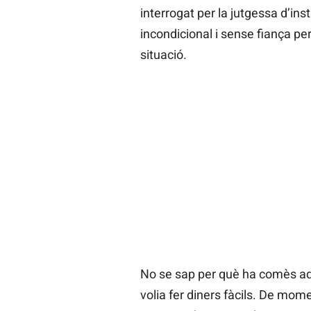
interrogat per la jutgessa d’ins
incondicional i sense fiança pe
situació.
No se sap per què ha comès aq
volia fer diners fàcils. De mome