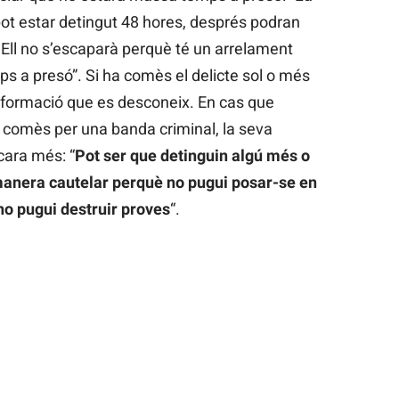
t estar detingut 48 hores, després podran
Ell no s’escaparà perquè té un arrelament
s a presó”. Si ha comès el delicte sol o més
informació que es desconeix. En cas que
i comès per una banda criminal, la seva
ncara més: “
Pot ser que detinguin algú més o
 manera cautelar perquè no pugui posar-se en
no pugui destruir proves
“.