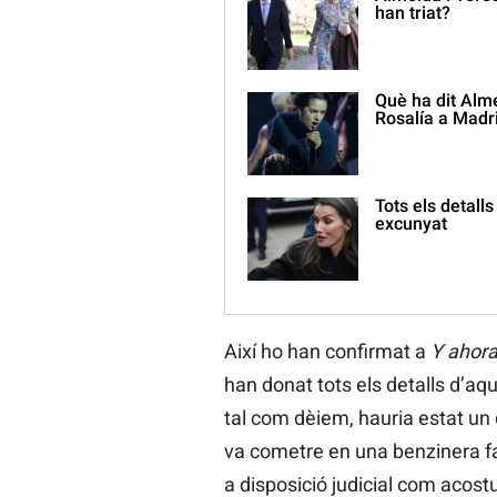
han triat?
Què ha dit Alme
Rosalía a Madr
Tots els detall
excunyat
Així ho han confirmat a
Y ahora
han donat tots els detalls d’aque
tal com dèiem, hauria estat un 
va cometre en una benzinera fa p
a disposició judicial com acost