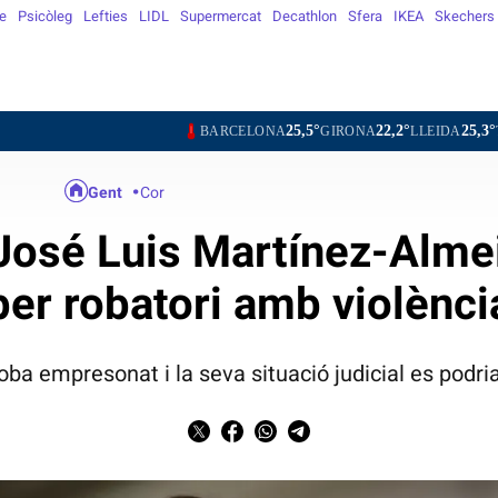
e
Psicòleg
Lefties
LIDL
Supermercat
Decathlon
Sfera
IKEA
Skechers
25,5°
22,2°
25,3°
BARCELONA
GIRONA
LLEIDA
TARRAGONA
Gent
Cor
 José Luis Martínez-Almei
per robatori amb violènci
roba empresonat i la seva situació judicial es pod