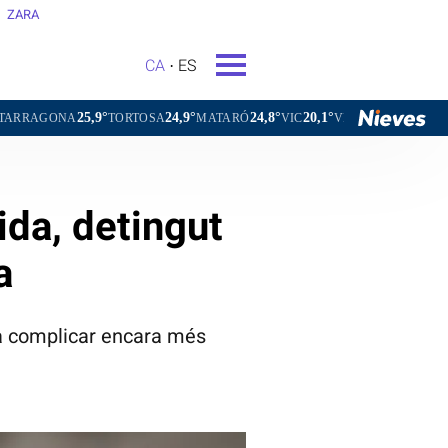
ZARA
CA
ES
25,9°
24,9°
24,8°
20,1°
21,5
TORTOSA
MATARÓ
VIC
VILAFRANCA DEL PENEDÈS
da, detingut
a
ria complicar encara més