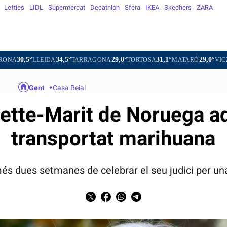
Lefties
LIDL
Supermercat
Decathlon
Sfera
IKEA
Skechers
ZARA
34,5°
29,0°
31,1°
29,0°
29,9°
EIDA
TARRAGONA
TORTOSA
MATARÓ
VIC
VILAFRA
Gent
Casa Reial
 Mette-Marit de Noruega 
transportat marihuana
és dues setmanes de celebrar el seu judici per una