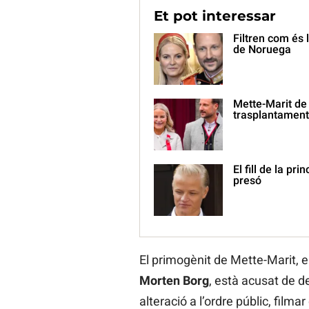
Et pot interessar
Filtren com és l
de Noruega
Mette-Marit de 
trasplantament
El fill de la p
presó
El primogènit de Mette-Marit, el
Morten Borg
, està acusat de d
alteració a l’ordre públic, filma