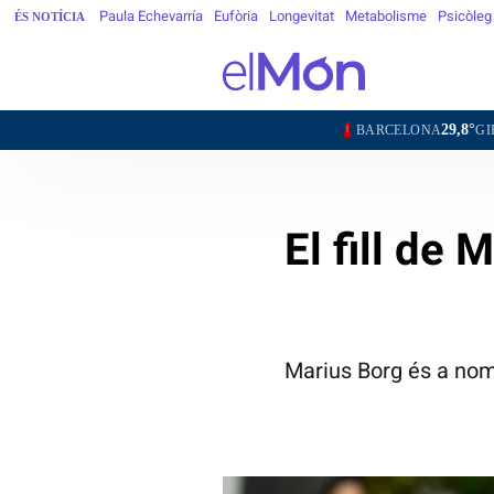
Paula Echevarría
Eufòria
Longevitat
Metabolisme
Psicòleg
ÉS NOTÍCIA
29,8°
30,5°
BARCELONA
GIRONA
LL
El fill de
Marius Borg és a nom