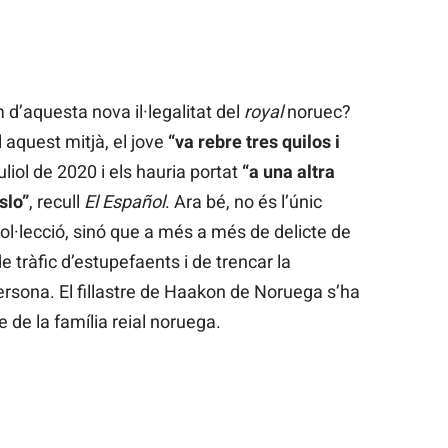
m d’aquesta nova il·legalitat del
royal
noruec?
 aquest mitjà, el jove
“va rebre tres quilos i
liol de 2020 i els hauria portat
“a una altra
slo”
, recull
El Español
. Ara bé, no és l’únic
ol·lecció, sinó que a més a més de delicte de
 tràfic d’estupefaents i de trencar la
ersona. El fillastre de Haakon de Noruega s’ha
 de la família reial noruega.