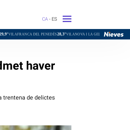
CA
ES
28,3°
29,1°
27,7
NCA DEL PENEDÈS
VILANOVA I LA GELTRÚ
LA SEU D'URGELL
admet haver
 trentena de delictes