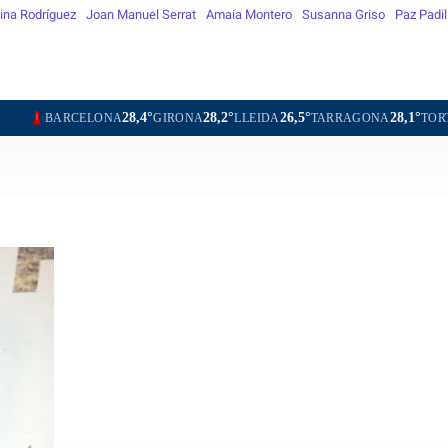
ina Rodríguez
Joan Manuel Serrat
Amaia Montero
Susanna Griso
Paz Padil
28,4°
28,2°
26,5°
28,1°
29,1°
LONA
GIRONA
LLEIDA
TARRAGONA
TORTOSA
MAT