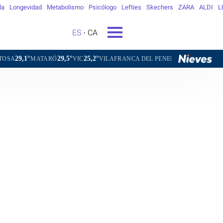
la
Longevidad
Metabolismo
Psicólogo
Lefties
Skechers
ZARA
ALDI
L
ES
CA
29,5°
25,2°
27,3°
ARÓ
VIC
VILAFRANCA DEL PENEDÈS
VILANOVA I LA GELTRÚ