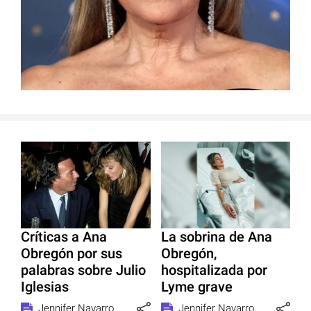
Críticas a Ana
La sobrina de Ana
Obregón por sus
Obregón,
palabras sobre Julio
hospitalizada por
Iglesias
Lyme grave
Jennifer Navarro
Jennifer Navarro