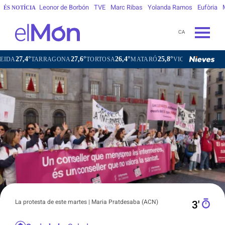
Leonor de Borbón
TVE
Marc Ribas
Yolanda Ramos
Eufòria
ÉS NOTÍCIA
CA
4°
27,6°
26,4°
25,8°
22,0°
TARRAGONA
TORTOSA
MATARÓ
VIC
VILAFRANCA DE
La protesta de este martes | Maria Pratdesaba (ACN)
3′