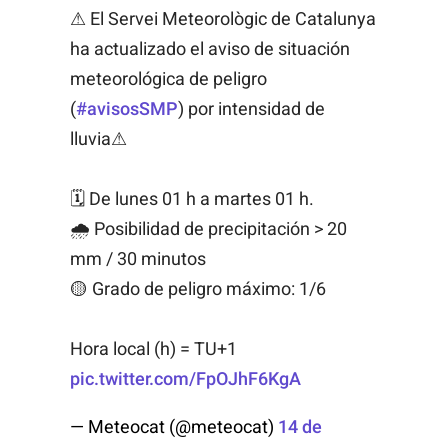
⚠ El Servei Meteorològic de Catalunya
ha actualizado el aviso de situación
meteorológica de peligro
(
#avisosSMP
) por intensidad de
lluvia⚠
🗓 De lunes 01 h a martes 01 h.
🌧 Posibilidad de precipitación > 20
mm / 30 minutos
🟡 Grado de peligro máximo: 1/6
Hora local (h) = TU+1
pic.twitter.com/FpOJhF6KgA
— Meteocat (@meteocat)
14 de