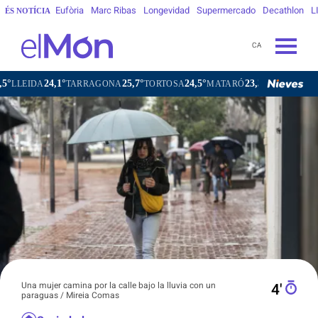
Eufòria
Marc Ribas
Longevidad
Supermercado
Decathlon
L
ÉS NOTÍCIA
CA
25,7°
24,5°
23,3°
16,9°
RRAGONA
TORTOSA
MATARÓ
VIC
VILAFRANCA DEL PE
Una mujer camina por la calle bajo la lluvia con un
4′
paraguas / Mireia Comas