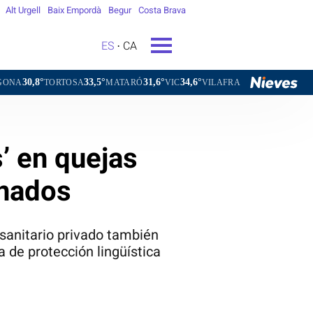
Alt Urgell
Baix Empordà
Begur
Costa Brava
ES
CA
33,5°
31,6°
34,6°
31,1°
OSA
MATARÓ
VIC
VILAFRANCA DEL PENEDÈS
VILANOV
s’ en quejas
onados
 sanitario privado también
a de protección lingüística