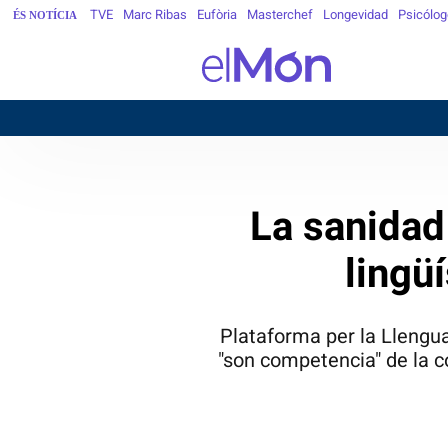
TVE
Marc Ribas
Eufòria
Masterchef
Longevidad
Psicólog
ÉS NOTÍCIA
La sanidad 
lingü
Plataforma per la Llengua
"son competencia" de la co