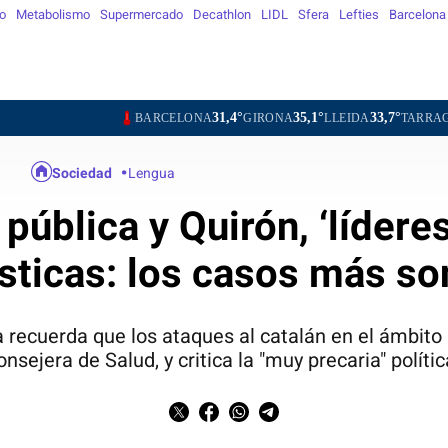
o
Metabolismo
Supermercado
Decathlon
LIDL
Sfera
Lefties
Barcelona
31,4°
35,1°
33,7°
30,8°
BARCELONA
GIRONA
LLEIDA
TARRAGONA
TORT
Sociedad
Lengua
pública y Quirón, ‘lídere
ísticas: los casos más s
 recuerda que los ataques al catalán en el ámbito
nsejera de Salud, y critica la "muy precaria" polític