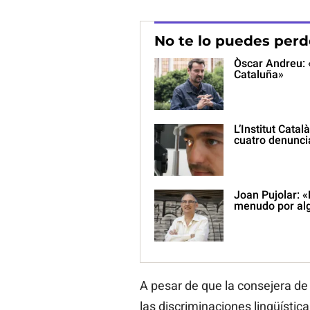
No te lo puedes perd
Òscar Andreu: 
Cataluña»
L’Institut Cata
cuatro denunci
Joan Pujolar: «
menudo por alg
A pesar de que la consejera de
las discriminaciones lingüístic