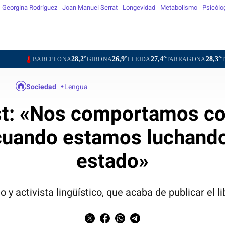
Georgina Rodríguez
Joan Manuel Serrat
Longevidad
Metabolismo
Psicólo
28,2°
26,9°
27,4°
28,3°
27,8°
ELONA
GIRONA
LLEIDA
TARRAGONA
TORTOSA
MA
Sociedad
Lengua
st: «Nos comportamos c
cuando estamos luchando
estado»
 y activista lingüístico, que acaba de publicar el lib