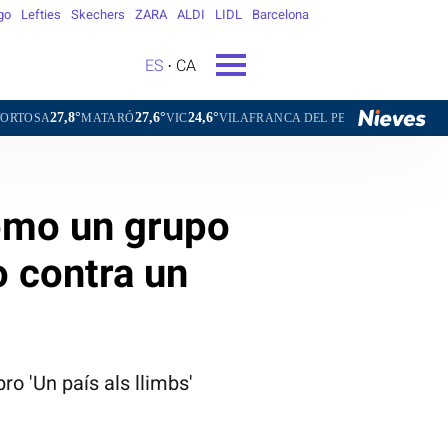
go
Lefties
Skechers
ZARA
ALDI
LIDL
Barcelona
ES
CA
27,6°
24,6°
25,0°
TARÓ
VIC
VILAFRANCA DEL PENEDÈS
VILANOVA I LA GELT
omo un grupo
 contra un
ro 'Un país als llimbs'