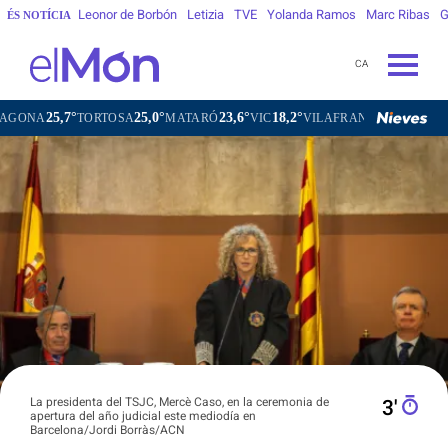
Leonor de Borbón
Letizia
TVE
Yolanda Ramos
Marc Ribas
G
ÉS NOTÍCIA
CA
25,7°
25,0°
23,6°
18,2°
21,7
TORTOSA
MATARÓ
VIC
VILAFRANCA DEL PENEDÈS
La presidenta del TSJC, Mercè Caso, en la ceremonia de
3′
apertura del año judicial este mediodía en
Barcelona/Jordi Borràs/ACN