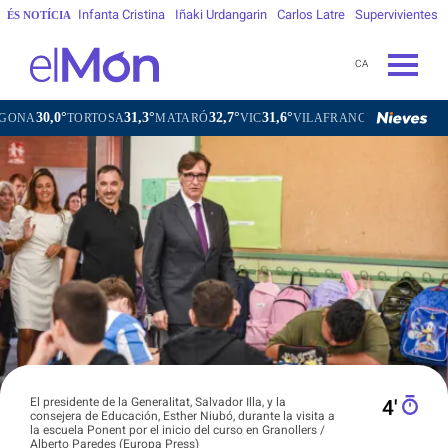
Infanta Cristina
Iñaki Urdangarin
Carlos Latre
Supervivientes
ÉS NOTÍCIA
CA
0°
31,3°
32,7°
31,6°
31,1°
TORTOSA
MATARÓ
VIC
VILAFRANCA DEL PENEDÈS
VI
El presidente de la Generalitat, Salvador Illa, y la
4′
consejera de Educación, Esther Niubó, durante la visita a
la escuela Ponent por el inicio del curso en Granollers /
Alberto Paredes (Europa Press)