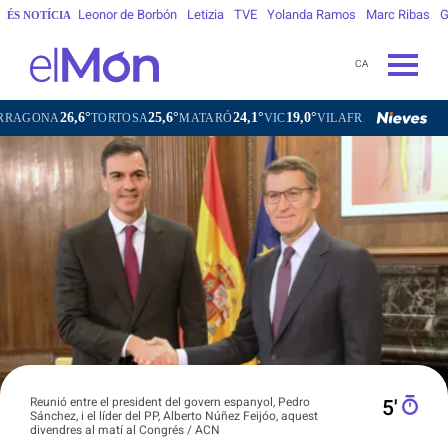
Leonor de Borbón
Letizia
TVE
Yolanda Ramos
Marc Ribas
G
ÉS NOTÍCIA
CA
°
25,6°
24,1°
19,0°
22,3°
TORTOSA
MATARÓ
VIC
VILAFRANCA DEL PENEDÈS
VI
Reunió entre el president del govern espanyol, Pedro
5′
Sánchez, i el líder del PP, Alberto Núñez Feijóo, aquest
divendres al matí al Congrés / ACN