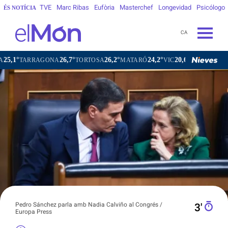
TVE
Marc Ribas
Eufòria
Masterchef
Longevidad
Psicólogo
ÉS NOTÍCIA
CA
26,7°
26,2°
24,2°
20,6°
ARRAGONA
TORTOSA
MATARÓ
VIC
VILAFRANCA DEL P
Pedro Sánchez parla amb Nadia Calviño al Congrés /
3′
Europa Press