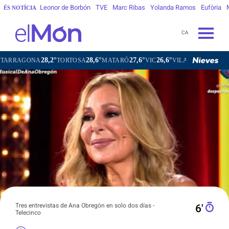
Leonor de Borbón
TVE
Marc Ribas
Yolanda Ramos
Eufòria
ÉS NOTÍCIA
CA
8,2°
28,6°
27,6°
26,6°
26,4°
TORTOSA
MATARÓ
VIC
VILAFRANCA DEL PENEDÈS
Tres entrevistas de Ana Obregón en solo dos días -
6′
Telecinco