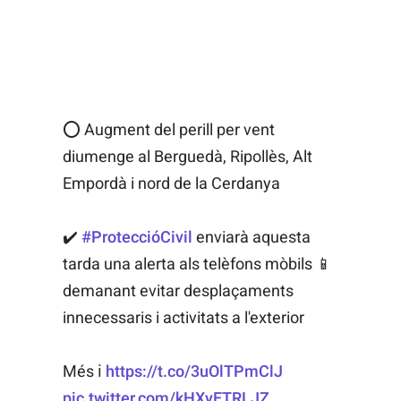
⭕ Augment del perill per vent
diumenge al Berguedà, Ripollès, Alt
Empordà i nord de la Cerdanya
✔️
#ProteccióCivil
enviarà aquesta
tarda una alerta als telèfons mòbils 📱
demanant evitar desplaçaments
innecessaris i activitats a l'exterior
Més ℹ️
https://t.co/3uOlTPmClJ
pic.twitter.com/kHXyETRLJZ