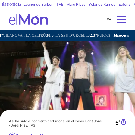
Leonor de Borbón
TVE
Marc Ribas
Yolanda Ramos
Eufòria
ÉS NOTÍCIA
CA
0,5°
32,3°
22,6°
33,8°
32,6
LA SEU D'URGELL
PUIGCERDÀ
FIGUERES
GANDESA
Así ha sido el concierto de 'Eufòria' en el Palau Sant Jordi
5′
- Jordi Play, TV3