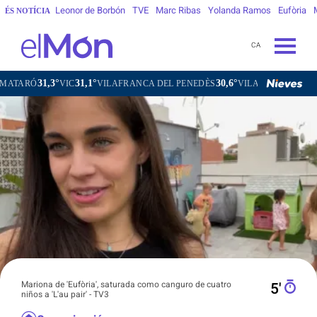
Leonor de Borbón
TVE
Marc Ribas
Yolanda Ramos
Eufòria
ÉS NOTÍCIA
CA
,1°
30,6°
30,9°
VILAFRANCA DEL PENEDÈS
VILANOVA I LA GELTRÚ
LA SEU 
Mariona de 'Eufòria', saturada como canguro de cuatro
5′
niños a 'L'au pair' - TV3