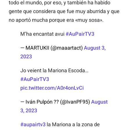
todo el mundo, por eso, y también ha habido
gente que considera que fue muy aburrida y que
no aportó mucha porque era «muy sosa».
M’ha encantat avui
#AuPairTV3
— MARTUKII (@maaartact)
August 3,
2023
Jo veient la Mariona Escoda…
#AuPairTV3
pic.twitter.com/A0r4onLvCi
— Iván Pulpón ?? (@IvanPF95)
August
3, 2023
#aupairtv3
la Mariona a la zona de