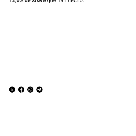
12,6% de
share
que han hecho.