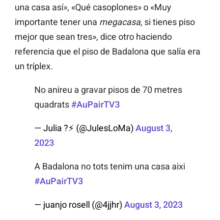
una casa así», «Qué
casoplones
» o «Muy
importante tener una
megacasa
, si tienes piso
mejor que sean tres», dice otro haciendo
referencia que el piso de Badalona que salía era
un tríplex.
No anireu a gravar pisos de 70 metres
quadrats
#AuPairTV3
— Julia ?⚡ (@JulesLoMa)
August 3,
2023
A Badalona no tots tenim una casa aixi
#AuPairTV3
— juanjo rosell (@4jjhr)
August 3, 2023