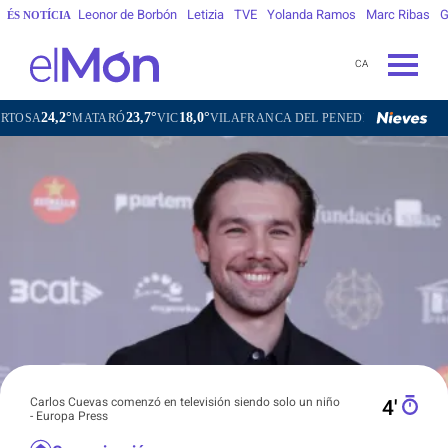
Leonor de Borbón
Letizia
TVE
Yolanda Ramos
Marc Ribas
G
ÉS NOTÍCIA
CA
23,7°
18,0°
21,2°
23
Ó
VIC
VILAFRANCA DEL PENEDÈS
VILANOVA I LA GELTRÚ
Carlos Cuevas comenzó en televisión siendo solo un niño
4′
- Europa Press