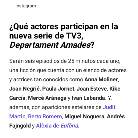
Instagram
¿Qué actores participan en la
nueva serie de TV3,
Departament Amades
?
Serán seis episodios de 25 minutos cada uno,
una ficción que cuenta con un elenco de actores
y actrices tan conocidos como
Anna Moliner
,
Joan Negrié
,
Paula Jornet
,
Joan Esteve
,
Kike
García
,
Mercè Arànega
y
Ivan Labanda
. Y,
además, con apariciones estelares de
Judit
Martin
,
Berto Romero
,
Miguel Noguera
,
Andrés
Fajngold
y
Alèxia de
Eufòria
.