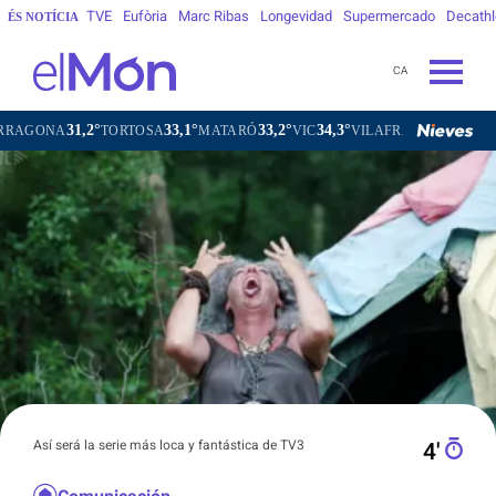
TVE
Eufòria
Marc Ribas
Longevidad
Supermercado
Decath
ÉS NOTÍCIA
CA
2°
33,1°
33,2°
34,3°
32,9°
TORTOSA
MATARÓ
VIC
VILAFRANCA DEL PENEDÈS
V
Así será la serie más loca y fantástica de TV3
4′