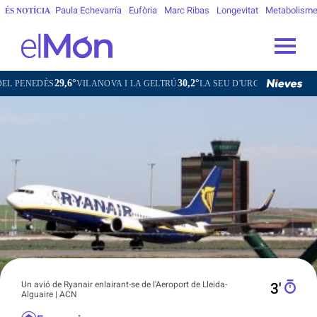
Paula Echevarría
Eufòria
Marc Ribas
Longevitat
Metabolism
ÉS NOTÍCIA
29,6°
30,2°
32,2°
20,4
S
VILANOVA I LA GELTRÚ
LA SEU D'URGELL
PUIGCERDÀ
Un avió de Ryanair enlairant-se de l'Aeroport de Lleida-
3′
Alguaire | ACN