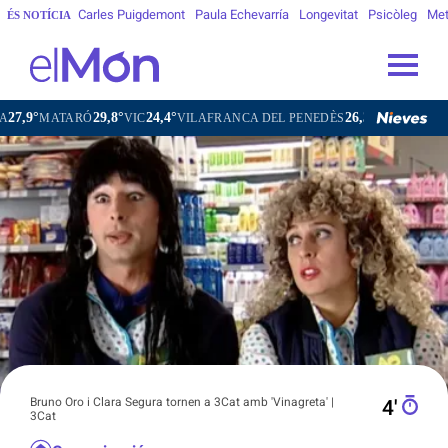
Carles Puigdemont
Paula Echevarría
Longevitat
Psicòleg
Met
ÉS NOTÍCIA
29,8°
24,4°
26,3°
ARÓ
VIC
VILAFRANCA DEL PENEDÈS
VILANOVA I LA GELTRÚ
Bruno Oro i Clara Segura tornen a 3Cat amb 'Vinagreta' |
4′
3Cat