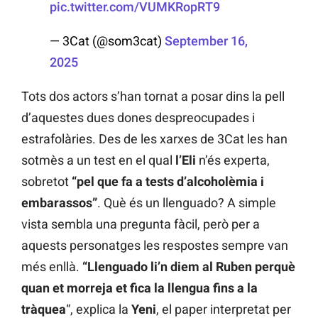
pic.twitter.com/VUMKRopRT9
— 3Cat (@som3cat)
September 16,
2025
Tots dos actors s’han tornat a posar dins la pell
d’aquestes dues dones despreocupades i
estrafolàries. Des de les xarxes de 3Cat les han
sotmès a un test en el qual
l’Eli
n’és experta,
sobretot
“pel que fa a tests d’alcoholèmia i
embarassos”
. Què és un llenguado? A simple
vista sembla una pregunta fàcil, però per a
aquests personatges les respostes sempre van
més enllà.
“Llenguado li’n diem al Ruben perquè
quan et morreja et fica la llengua fins a la
tràquea
“, explica la
Yeni
, el paper interpretat per