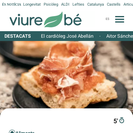
Longevitat
Psicòleg
ALDI
Lefties
Catalunya
Castells
Articu
ÉS NOTÍCIA
ES
DESTACATS
El cardiòleg José Abellán
Aitor Sánch
·
5′