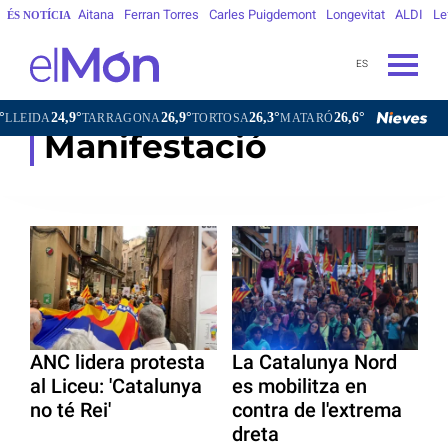
Aitana
Ferran Torres
Carles Puigdemont
Longevitat
ALDI
Le
ÉS NOTÍCIA
ES
24,9°
26,9°
26,3°
26,6°
20,7°
IDA
TARRAGONA
TORTOSA
MATARÓ
VIC
VILAFRAN
Manifestació
ANC lidera protesta
La Catalunya Nord
al Liceu: 'Catalunya
es mobilitza en
no té Rei'
contra de l'extrema
dreta