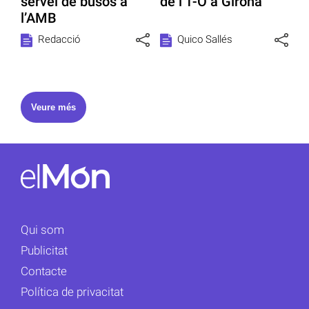
servei de busos a
de l’1-O a Girona
l’AMB
Redacció
Quico Sallés
Veure més
Qui som
Publicitat
Contacte
Política de privacitat