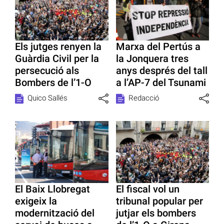
Els jutges renyen la
Marxa del Pertús a
Guàrdia Civil per la
la Jonquera tres
persecució als
anys després del tall
Bombers de l’1-O
a l’AP-7 del Tsunami
Quico Sallés
Redacció
El Baix Llobregat
El fiscal vol un
exigeix la
tribunal popular per
modernització del
jutjar els bombers