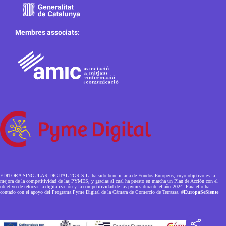
Membres associats:
EDITORA SINGULAR DIGITAL 2GR S.L. ha sido beneficiaria de Fondos Europeos, cuyo objetivo es la
mejora de la competitividad de las PYMES, y gracias al cual ha puesto en marcha un Plan de Acción con el
objetivo de reforzar la digitalización y la competitividad de las pymes durante el año 2024. Para ello ha
contado con el apoyo del Programa Pyme Digital de la Cámara de Comercio de Terrassa.
#EuropaSeSiente