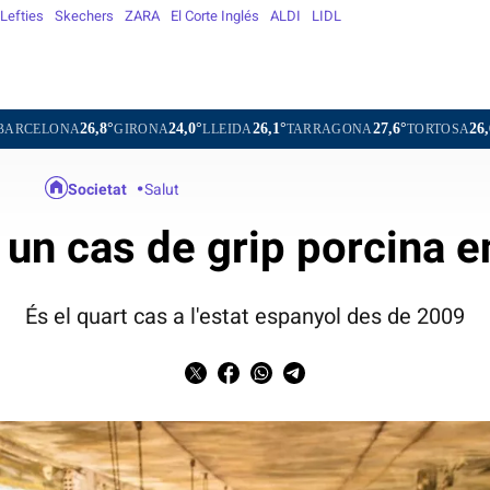
Lefties
Skechers
ZARA
El Corte Inglés
ALDI
LIDL
°
24,0°
26,1°
27,6°
26,6°
25,1°
GIRONA
LLEIDA
TARRAGONA
TORTOSA
MATARÓ
Societat
Salut
 un cas de grip porcina 
És el quart cas a l'estat espanyol des de 2009