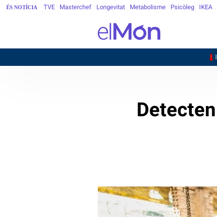
TVE
Masterchef
Longevitat
Metabolisme
Psicòleg
IKEA
ÉS NOTÍCIA
26,8
BARCELONA
Detecten