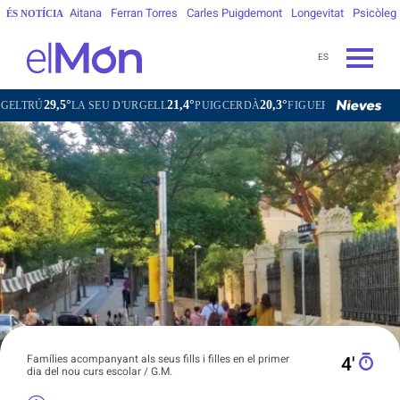
Aitana
Ferran Torres
Carles Puigdemont
Longevitat
Psicòleg
ÉS NOTÍCIA
ES
9,5°
21,4°
20,3°
31,0°
28,7
LA SEU D'URGELL
PUIGCERDÀ
FIGUERES
GANDESA
Famílies acompanyant als seus fills i filles en el primer
4′
dia del nou curs escolar / G.M.