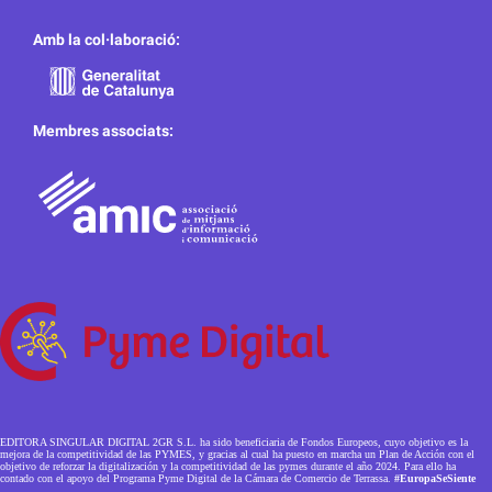
Amb la col·laboració:
Membres associats:
EDITORA SINGULAR DIGITAL 2GR S.L. ha sido beneficiaria de Fondos Europeos, cuyo objetivo es la
mejora de la competitividad de las PYMES, y gracias al cual ha puesto en marcha un Plan de Acción con el
objetivo de reforzar la digitalización y la competitividad de las pymes durante el año 2024. Para ello ha
contado con el apoyo del Programa Pyme Digital de la Cámara de Comercio de Terrassa.
#EuropaSeSiente