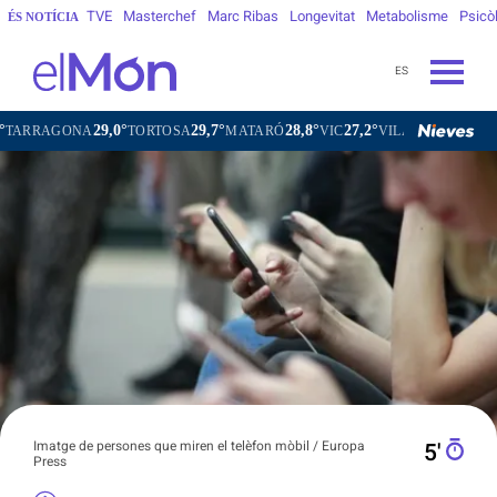
TVE
Masterchef
Marc Ribas
Longevitat
Metabolisme
Psicò
ÉS NOTÍCIA
ES
29,0°
29,7°
28,8°
27,2°
ONA
TORTOSA
MATARÓ
VIC
VILAFRANCA DEL PENEDÈ
Imatge de persones que miren el telèfon mòbil / Europa
5′
Press