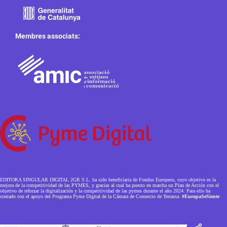
Membres associats:
EDITORA SINGULAR DIGITAL 2GR S.L. ha sido beneficiaria de Fondos Europeos, cuyo objetivo es la
mejora de la competitividad de las PYMES, y gracias al cual ha puesto en marcha un Plan de Acción con el
objetivo de reforzar la digitalización y la competitividad de las pymes durante el año 2024. Para ello ha
contado con el apoyo del Programa Pyme Digital de la Cámara de Comercio de Terrassa.
#EuropaSeSiente