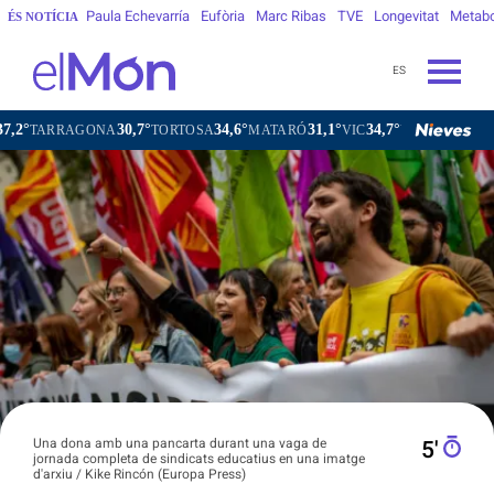
Paula Echevarría
Eufòria
Marc Ribas
TVE
Longevitat
Metab
ÉS NOTÍCIA
ES
30,7°
34,6°
31,1°
34,7°
RRAGONA
TORTOSA
MATARÓ
VIC
VILAFRANCA DEL PE
Una dona amb una pancarta durant una vaga de
5′
jornada completa de sindicats educatius en una imatge
d'arxiu / Kike Rincón (Europa Press)