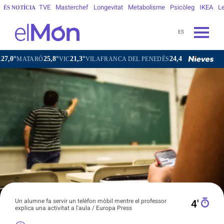
TVE
Masterchef
Longevitat
Metabolisme
Psicòleg
IKEA
Le
ÉS NOTÍCIA
ES
25,8°
21,3°
24,4°
TARÓ
VIC
VILAFRANCA DEL PENEDÈS
VILANOVA I LA GELT
Un alumne fa servir un telèfon mòbil mentre el professor
4′
explica una activitat a l'aula / Europa Press