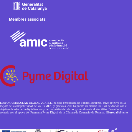
Membres associats:
EDITORA SINGULAR DIGITAL 2GR S.L. ha sido beneficiaria de Fondos Europeos, cuyo objetivo es la
mejora de la competitividad de las PYMES, y gracias al cual ha puesto en marcha un Plan de Acción con el
objetivo de reforzar la digitalización y la competitividad de las pymes durante el año 2024. Para ello ha
contado con el apoyo del Programa Pyme Digital de la Cámara de Comercio de Terrassa.
#EuropaSeSiente