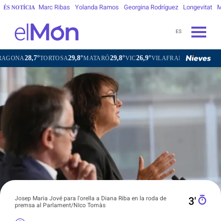
Marc Ribas
Yolanda Ramos
Georgina Rodríguez
Longevitat
M
ÉS NOTÍCIA
ES
28,7°
29,8°
29,8°
26,9°
28,3
TORTOSA
MATARÓ
VIC
VILAFRANCA DEL PENEDÈS
Josep Maria Jové para l'orella a Diana Riba en la roda de
3′
premsa al Parlament/NIco Tomàs