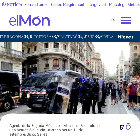
Ferran Torres
Carles Puigdemont
Longevitat
Psicòleg
Metab
ÉS NOTÍCIA
ES
0,6°
33,7°
32,2°
33,6°
31,8°
TORTOSA
MATARÓ
VIC
VILAFRANCA DEL PENEDÈS
Agents de la Brigada Mòbil dels Mossos d'Esquadra en
5′
una actuació a la Via Laietana per un 11 de
setembre/Quico Sallés