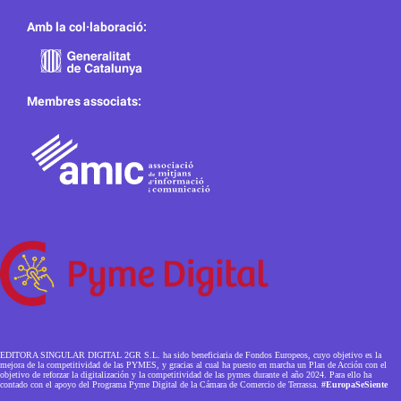
Amb la col·laboració:
Membres associats:
EDITORA SINGULAR DIGITAL 2GR S.L. ha sido beneficiaria de Fondos Europeos, cuyo objetivo es la
mejora de la competitividad de las PYMES, y gracias al cual ha puesto en marcha un Plan de Acción con el
objetivo de reforzar la digitalización y la competitividad de las pymes durante el año 2024. Para ello ha
contado con el apoyo del Programa Pyme Digital de la Cámara de Comercio de Terrassa.
#EuropaSeSiente