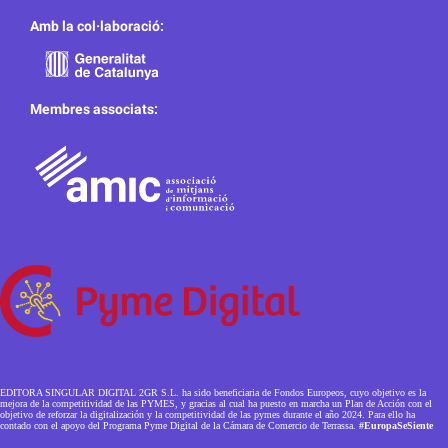
Amb la col·laboració:
Membres associats:
EDITORA SINGULAR DIGITAL 2GR S.L. ha sido beneficiaria de Fondos Europeos, cuyo objetivo es la
mejora de la competitividad de las PYMES, y gracias al cual ha puesto en marcha un Plan de Acción con el
objetivo de reforzar la digitalización y la competitividad de las pymes durante el año 2024. Para ello ha
contado con el apoyo del Programa Pyme Digital de la Cámara de Comercio de Terrassa.
#EuropaSeSiente