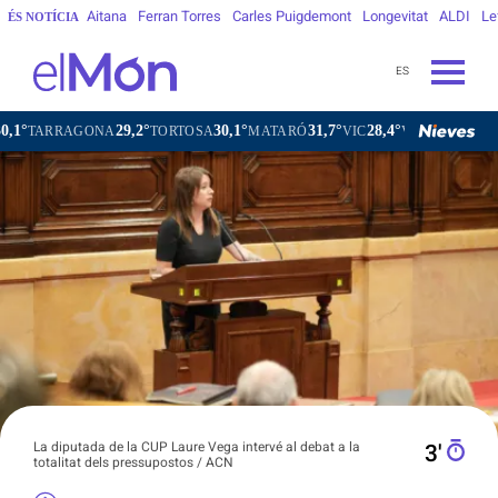
Aitana
Ferran Torres
Carles Puigdemont
Longevitat
ALDI
Le
ÉS NOTÍCIA
ES
29,2°
30,1°
31,7°
28,4°
RAGONA
TORTOSA
MATARÓ
VIC
VILAFRANCA DEL PEN
La diputada de la CUP Laure Vega intervé al debat a la
3′
totalitat dels pressupostos / ACN