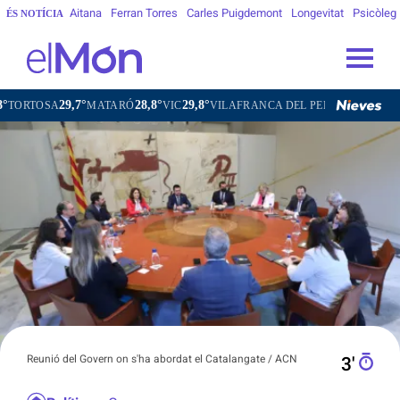
Aitana
Ferran Torres
Carles Puigdemont
Longevitat
Psicòleg
ÉS NOTÍCIA
29,7°
28,8°
29,8°
28,1°
SA
MATARÓ
VIC
VILAFRANCA DEL PENEDÈS
VILANOVA I
Reunió del Govern on s'ha abordat el Catalangate / ACN
3′