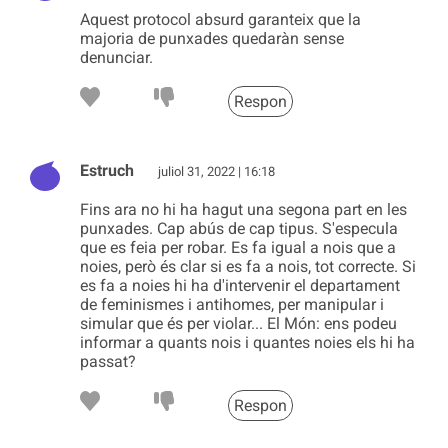
Aquest protocol absurd garanteix que la
majoria de punxades quedaràn sense
denunciar.
Respon
Estruch
juliol 31, 2022 | 16:18
Fins ara no hi ha hagut una segona part en les
punxades. Cap abús de cap tipus. S'especula
que es feia per robar. Es fa igual a nois que a
noies, però és clar si es fa a nois, tot correcte. Si
es fa a noies hi ha d'intervenir el departament
de feminismes i antihomes, per manipular i
simular que és per violar... El Món: ens podeu
informar a quants nois i quantes noies els hi ha
passat?
Respon