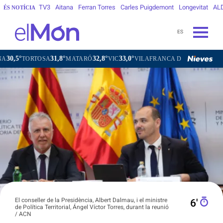
TV3
Aitana
Ferran Torres
Carles Puigdemont
Longevitat
AL
ÉS NOTÍCIA
ES
31,8°
32,8°
33,0°
31,8°
RTOSA
MATARÓ
VIC
VILAFRANCA DEL PENEDÈS
VILAN
El conseller de la Presidència, Albert Dalmau, i el ministre
6′
de Política Territorial, Ángel Víctor Torres, durant la reunió
/ ACN