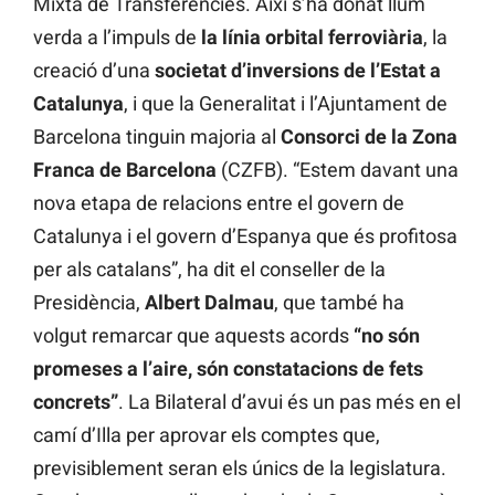
Mixta de Transferències. Així s’ha donat llum
verda a l’impuls de
la línia orbital ferroviària
, la
creació d’una
societat d’inversions de l’Estat a
Catalunya
, i que la Generalitat i l’Ajuntament de
Barcelona tinguin majoria al
Consorci de la Zona
Franca de Barcelona
(CZFB). “Estem davant una
nova etapa de relacions entre el govern de
Catalunya i el govern d’Espanya que és profitosa
per als catalans”, ha dit el conseller de la
Presidència,
Albert Dalmau
, que també ha
volgut remarcar que aquests acords
“no són
promeses a l’aire, són constatacions de fets
concrets”
. La Bilateral d’avui és un pas més en el
camí d’Illa per aprovar els comptes que,
previsiblement seran els únics de la legislatura.