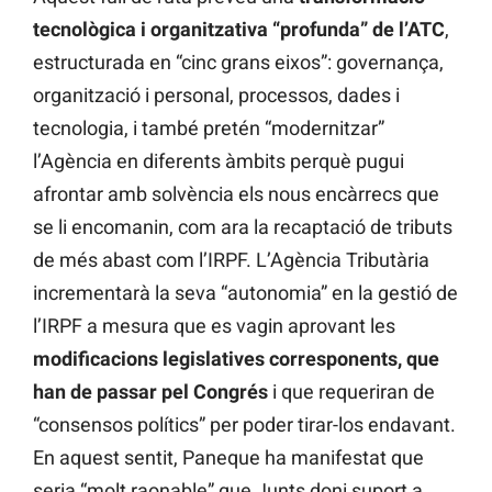
tecnològica i organitzativa “profunda” de l’ATC
,
estructurada en “cinc grans eixos”: governança,
organització i personal, processos, dades i
tecnologia, i també pretén “modernitzar”
l’Agència en diferents àmbits perquè pugui
afrontar amb solvència els nous encàrrecs que
se li encomanin, com ara la recaptació de tributs
de més abast com l’IRPF. L’Agència Tributària
incrementarà la seva “autonomia” en la gestió de
l’IRPF a mesura que es vagin aprovant les
modificacions legislatives corresponents, que
han de passar pel Congrés
i que requeriran de
“consensos polítics” per poder tirar-los endavant.
En aquest sentit, Paneque ha manifestat que
seria “molt raonable” que Junts doni suport a