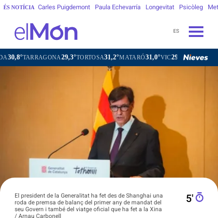
Carles Puigdemont
Paula Echevarría
Longevitat
Psicòleg
Met
ÉS NOTÍCIA
ES
29,3°
31,2°
31,0°
29,7°
TARRAGONA
TORTOSA
MATARÓ
VIC
VILAFRANCA DEL 
El president de la Generalitat ha fet des de Shanghai una
5′
roda de premsa de balanç del primer any de mandat del
seu Govern i també del viatge oficial que ha fet a la Xina
/ Arnau Carbonell