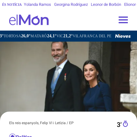
Yolanda Ramos
Georgina Rodríguez
Leonor de Borbón
Elionor
ÉS NOTÍCIA
26,0°
24,1°
21,2°
22,4°
OSA
MATARÓ
VIC
VILAFRANCA DEL PENEDÈS
VILANOVA
Els reis espanyols, Felip VI i Letízia / EP
3′