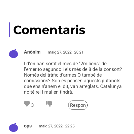
Comentaris
Anònim
maig 27, 2022 | 20:21
I d'on han sortit el mes de "2milions" de
l'emerito segundo i els més de 8 de la consort?
Només del tràfic d'armes O també de
comissions? Són es pensen aquests putañols
que ens n'anem el dit, van arreglats. Catalunya
no té rei i mai en tindrà.
3
Respon
ops
maig 27, 2022 | 22:25