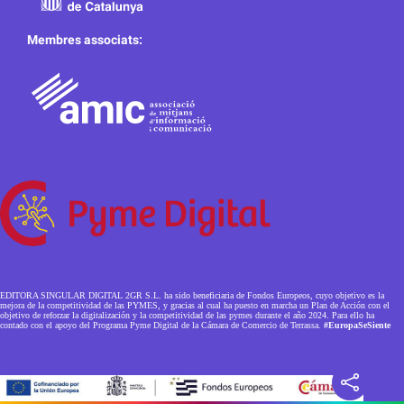
Membres associats:
EDITORA SINGULAR DIGITAL 2GR S.L. ha sido beneficiaria de Fondos Europeos, cuyo objetivo es la
mejora de la competitividad de las PYMES, y gracias al cual ha puesto en marcha un Plan de Acción con el
objetivo de reforzar la digitalización y la competitividad de las pymes durante el año 2024. Para ello ha
contado con el apoyo del Programa Pyme Digital de la Cámara de Comercio de Terrassa.
#EuropaSeSiente