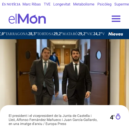
Marc Ribas
TVE
Longevitat
Metabolisme
Psicòleg
Superme
ÉS NOTÍCIA
28,3°
29,2°
29,2°
24,2°
AGONA
TORTOSA
MATARÓ
VIC
VILAFRANCA DEL PENED
El president i el vicepresident de la Junta de Castella i
4′
Lleó, Alfonso Fernández Mañueco i Juan García-Gallardo,
en una imatge d'arxiu / Europa Press