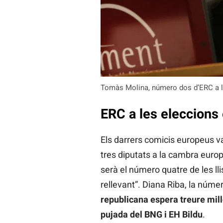
Tomàs Molina, número dos d’ERC a l
ERC a les eleccions
Els darrers comicis europeus v
tres diputats a la cambra euro
serà el número quatre de les ll
rellevant”. Diana Riba, la númer
republicana espera treure millo
pujada del BNG i EH Bildu
.