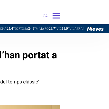
CA
24,3°
23,7°
18,9°
20,4°
RTOSA
MATARÓ
VIC
VILAFRANCA DEL PENEDÈS
VILANO
’han portat a
del temps clàssic"