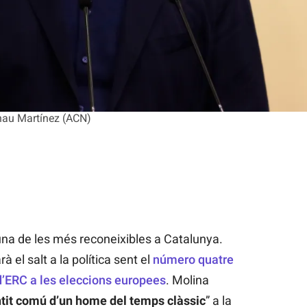
rnau Martínez (ACN)
na de les més reconeixibles a Catalunya.
 el salt a la política sent el
n
ú
m
e
r
o
quatre
 d’ERC a les eleccions europees
. Molina
ntit comú d’un home del temps clàssic
” a la