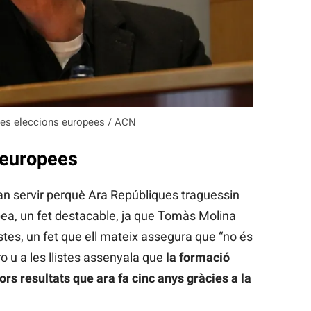
es eleccions europees / ACN
 europees
an servir perquè Ara Repúbliques traguessin
pea, un fet destacable, ja que Tomàs Molina
istes, un fet que ell mateix assegura que “no és
o u a les llistes assenyala que
la formació
rs resultats que ara fa cinc anys gràcies a la