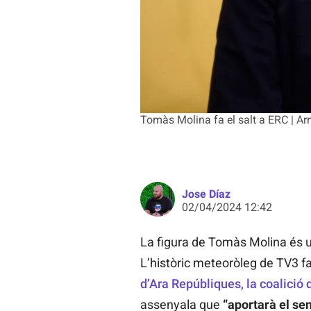
Tomàs Molina fa el salt a ERC | A
Jose Díaz
02/04/2024 12:42
La figura de Tomàs Molina és u
L’històric meteoròleg de TV3 farà
d’Ara Repúbliques, la coalició
assenyala que
“aportarà el se