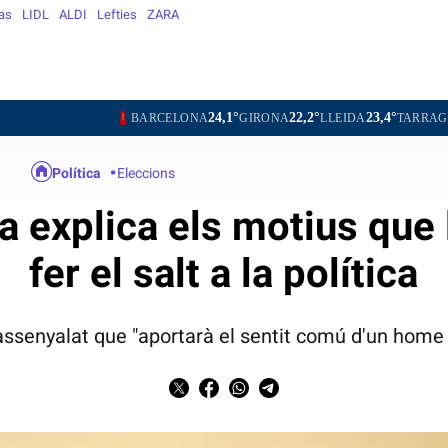
jas
LIDL
ALDI
Lefties
ZARA
24,1°
22,2°
23,4°
25,4°
BARCELONA
GIRONA
LLEIDA
TARRAGONA
TO
Política
Eleccions
 explica els motius que l
fer el salt a la política
assenyalat que "aportarà el sentit comú d'un home 