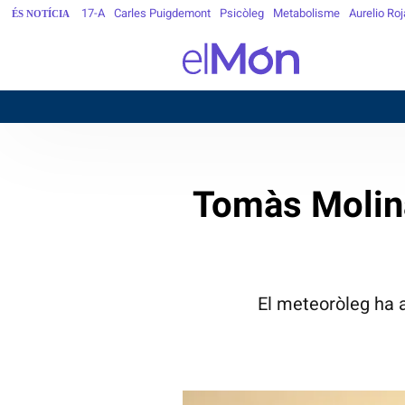
17-A
Carles Puigdemont
Psicòleg
Metabolisme
Aurelio Ro
ÉS NOTÍCIA
Tomàs Molina
El meteoròleg ha 