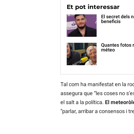
Et pot interessar
El secret dels 
beneficis
Quantes fotos r
méteo
Tal com ha manifestat en la r
assegura que “les coses no s’es
el salt a la política.
El meteoròl
“parlar, arribar a consensos i tr