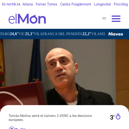
Aitana
Ferran Torres
Carles Puigdemont
Longevitat
Psicòleg
ÉS NOTÍCIA
ES
,6°
21,1°
22,2°
24,7°
VIC
VILAFRANCA DEL PENEDÈS
VILANOVA I LA GELTRÚ
Tomàs Molina serrà el número 2 d'ERC a les eleccions
3′
europees.