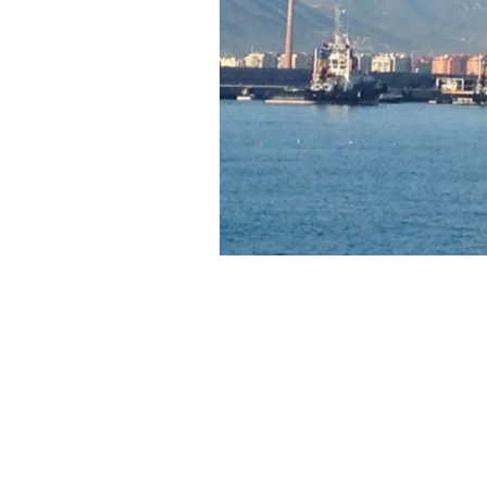
La plataforma petrolífera Sedco 702
nou cap al seu pròxim destí, Tur