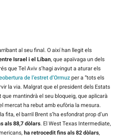
ribant al seu final. O així han llegit els
ntre Israel i el Líban
, que apaïvaga un dels
és que Tel Aviv s’hagi avingut a aturar els
eobertura de l’estret d’Ormuz
per a “tots els
vir la via. Malgrat que el president dels Estats
at que mantindrà el seu bloqueig, que aplicarà
 el mercat ha rebut amb eufòria la mesura.
fita, el barril Brent s’ha esfondrat prop d’un
ns als 88,7 dòlars
. El West Texas Intermediate,
americans,
ha retrocedit fins als 82 dòlars
,