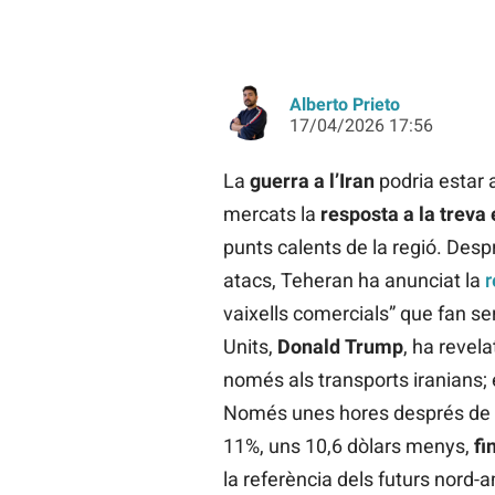
Alberto Prieto
17/04/2026 17:56
La
guerra a l’Iran
podria estar ar
mercats la
resposta a la treva e
punts calents de la regió. Despr
atacs, Teheran ha anunciat la
r
vaixells comercials” que fan ser
Units,
Donald
Trump
, ha revel
només als transports iranians;
Només unes hores després de la 
11%, uns 10,6 dòlars menys,
fi
la referència dels futurs nord-