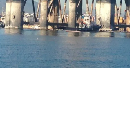
, que va arribar al port de Màlaga el mes de juny passat, ha par
quia, on serà desballestada de manera definitiva | EUROPA PR