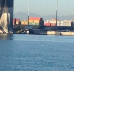
tit aquest dissabte des del moll
ESS / MÁLAGAPORT