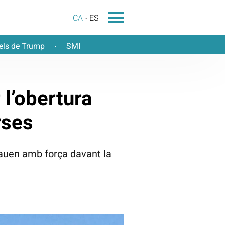
CA
ES
els de Trump
SMI
·
 l’obertura
rses
 cauen amb força davant la