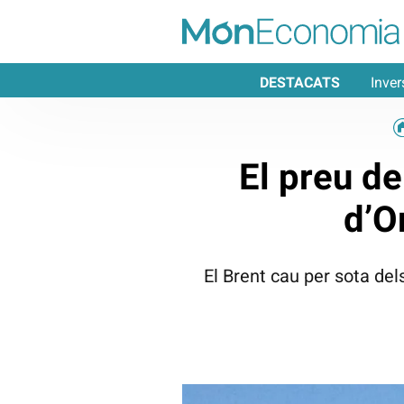
DESTACATS
Inver
El preu de
d’O
El Brent cau per sota del