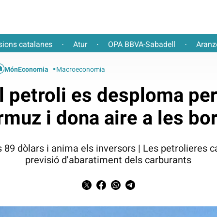
sions catalanes
Atur
OPA BBVA-Sabadell
Aranz
·
·
·
MónEconomia
Macroeconomia
l petroli es desploma per
rmuz i dona aire a les bo
s 89 dòlars i anima els inversors | Les petrolieres
previsió d'abaratiment dels carburants