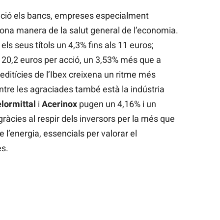
ació els bancs, empreses especialment
ona manera de la salut general de l’economia.
els seus títols un 4,3% fins als 11 euros;
 20,2 euros per acció, un 3,53% més que a
creditícies de l’Ibex creixena un ritme més
 Entre les agraciades també està la indústria
lormittal
i
Acerinox
pugen un 4,16% i un
àcies al respir dels inversors per la més que
 l’energia, essencials per valorar el
s.