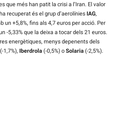
que més han patit la crisi a l’Iran. El valor
’ha recuperat és el grup d’aerolínies
IAG
,
mb un +5,8%, fins als 4,7 euros per acció. Per
un -5,33% que la deixa a tocar dels 21 euros.
res energètiques, menys depenents dels
(-1,7%),
Iberdrola
(-0,5%) o
Solaria
(-2,5%).