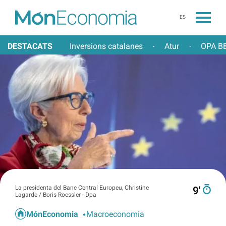
ES
DESTACATS
Inversions catalanes
Atur
OPA BB
·
·
La presidenta del Banc Central Europeu, Christine
9′
Lagarde / Boris Roessler - Dpa
MónEconomia
Macroeconomia