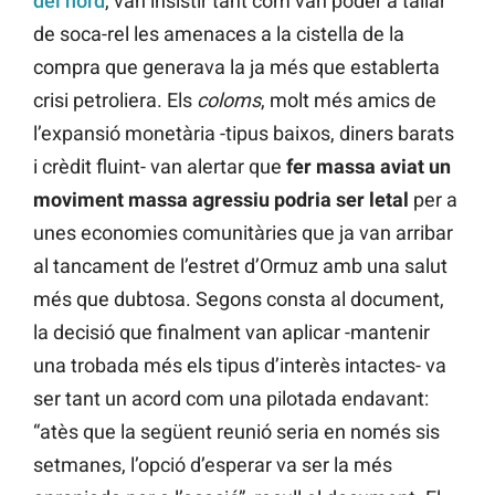
del nord
, van insistir tant com van poder a tallar
de soca-rel les amenaces a la cistella de la
compra que generava la ja més que establerta
crisi petroliera. Els
coloms
, molt més amics de
l’expansió monetària -tipus baixos, diners barats
i crèdit fluint- van alertar que
fer massa aviat un
moviment massa agressiu podria ser letal
per a
unes economies comunitàries que ja van arribar
al tancament de l’estret d’Ormuz amb una salut
més que dubtosa. Segons consta al document,
la decisió que finalment van aplicar -mantenir
una trobada més els tipus d’interès intactes- va
ser tant un acord com una pilotada endavant:
“atès que la següent reunió seria en només sis
setmanes, l’opció d’esperar va ser la més