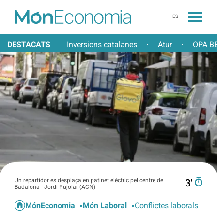
ES
DESTACATS
Inversions catalanes
Atur
OPA BB
·
·
Un repartidor es desplaça en patinet elèctric pel centre de
3′
Badalona | Jordi Pujolar (ACN)
MónEconomia
Món Laboral
Conflictes laborals