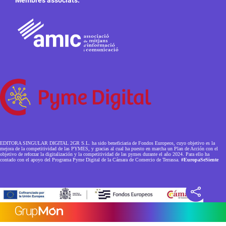
Membres associats:
EDITORA SINGULAR DIGITAL 2GR S.L. ha sido beneficiaria de Fondos Europeos, cuyo objetivo es la
mejora de la competitividad de las PYMES, y gracias al cual ha puesto en marcha un Plan de Acción con el
objetivo de reforzar la digitalización y la competitividad de las pymes durante el año 2024. Para ello ha
contado con el apoyo del Programa Pyme Digital de la Cámara de Comercio de Terrassa.
#EuropaSeSiente